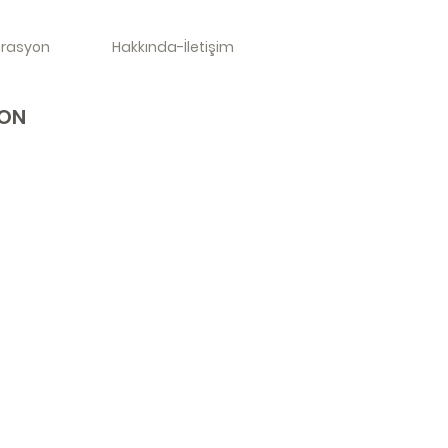
orasyon
Hakkında-İletişim
YON