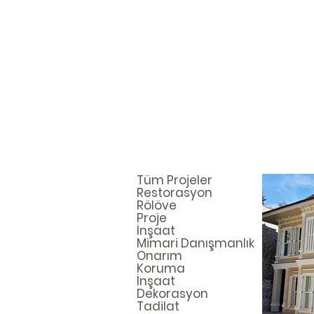
Tüm Projeler
Restorasyon
Rölöve
Proje
İnşaat
Mimari Danışmanlık
Onarım
Koruma
İnşaat
Dekorasyon
Tadilat