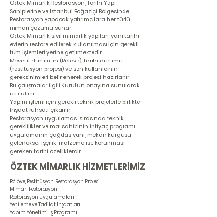
Öztek Mimarlık Restorasyon, Tarihi Yapı
Sahiplerine ve İstanbul Boğaziçi Bölgesinde
Restorasyon yapacak yatırımcılara her türlü
mimari çözümü sunar.
Öztek Mimarlık sivil mimarlık yapıları, yani tarihi
evlerin restore edilerek kullanılması için gerekli
tüm işlemleri yerine getirmektedir.
Mevcut durumun (Rölöve), tarihi durumu
(restitüsyon projesi) ve son kullanıcının
gereksinimleri belirlenerek projesi hazırlanır.
Bu çalışmalar ilgili Kurul'un onayına sunularak
izin alınır.
Yapım işlemi için gerekli teknik projelerle birlikte
inşaat ruhsatı çıkarılır.
Restorasyon uygulaması sırasında teknik
gereklilikler ve mal sahibinin ihtiyaç programı
uygulamanın çağdaş yanı, mekan kurgusu,
geleneksel işçilik-malzeme ise korunması
gereken tarihi özelliklerdir.
ÖZTEK MİMARLIK HİZMETLERİMİZ
Rölöve, Restitüsyon, Restorasyon Projesi
Mimari Restorasyon
Restorasyon Uygulamaları
Yenileme ve Tadilat İnşaatları
Yapım Yönetimi, İş Programı