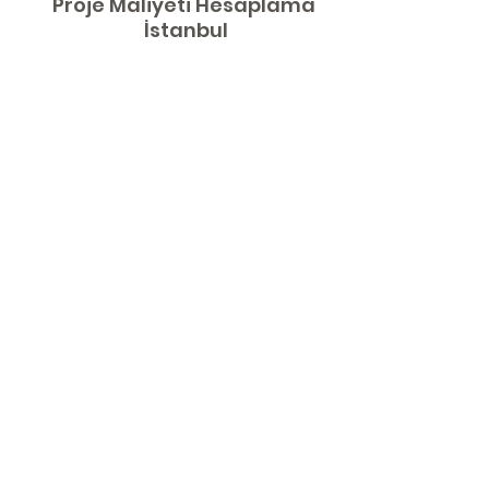
Proje Maliyeti
Hesaplama
İstanbul
İLETİŞİM
Sorularınız mı var ? Lütfen
bizimle iletişime geçin.
Gsm:
0532 344 1062
Öztek Mimarlık İnşaat
Mühendislik Turizm Sualtı San. ve
Tic. LTD. ŞTİ.
Adres:
Osmanağa mah. Serasker cad.
Dilber Pasajı no:104 d:4 Kat:2
34714 Kadıköy İstanbul