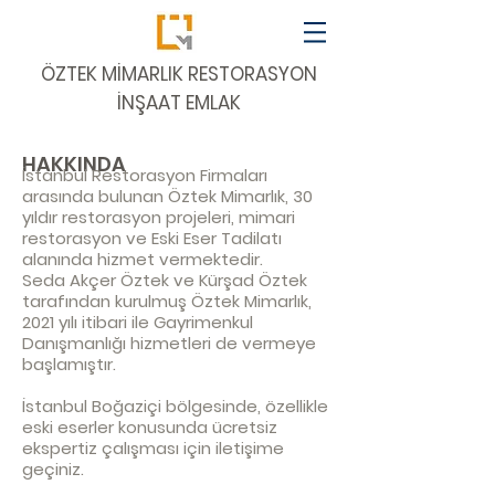
​ÖZTEK MİMARLIK RESTORASYON
İNŞAAT EMLAK
HAKKINDA
İstanbul Restorasyon Firmaları
arasında bulunan Öztek Mimarlık, 30
yıldır restorasyon projeleri, mimari
restorasyon ve Eski Eser Tadilatı
alanında hizmet vermektedir.
Seda Akçer Öztek ve Kürşad Öztek
tarafından kurulmuş Öztek Mimarlık,
2021 yılı itibari ile Gayrimenkul
Danışmanlığı hizmetleri de vermeye
başlamıştır.
İstanbul Boğaziçi bölgesinde, özellikle
eski eserler konusunda ücretsiz
ekspertiz çalışması için
iletişime
geçiniz
.