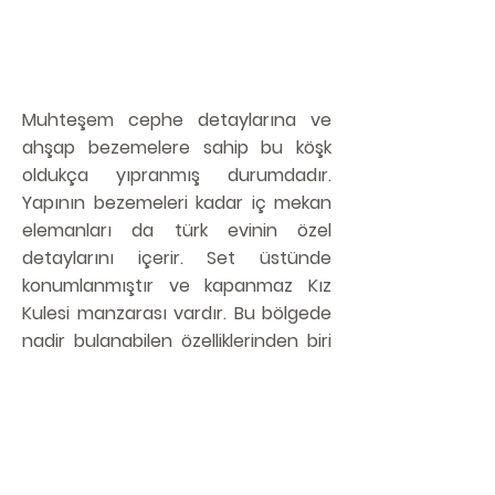
Muhteşem cephe detaylarına ve
ahşap bezemelere sahip bu köşk
oldukça yıpranmış durumdadır.
Yapının bezemeleri kadar iç mekan
elemanları da türk evinin özel
detaylarını içerir. Set üstünde
konumlanmıştır ve kapanmaz Kız
Kulesi manzarası vardır. Bu bölgede
nadir bulanabilen özelliklerinden biri
de bahçesi olmasıdır. Salacak
Üsküdar'da bulunan bu köşkün
rölöve, restitüsyon ve restorasyon
projeleri Öztek Mimarlık tarafından
hazırlanmıştır.