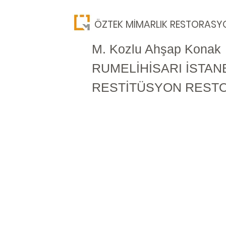
​ÖZTEK MİMARLIK RESTORASY
M. Kozlu Ahşap Konak
RUMELİHİSARI İSTANB
RESTİTÜSYON REST