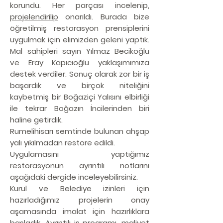
korundu. Her parçası incelenip,
projelendirilip
onarıldı. Burada bize
öğretilmiş restorasyon prensiplerini
uygulmak için elimizden geleni yaptık.
Mal sahipleri sayın Yılmaz Becikoğlu
ve Eray Kapıcıoğlu yaklaşımımıza
destek verdiler. Sonuç olarak zor bir iş
başardık ve birçok niteliğini
kaybetmiş bir Boğaziçi Yalısını elbirliği
ile tekrar Boğazın İncilerinden biri
haline getirdik.
Rumelihisarı semtinde bulunan ahşap
yalı yıkılmadan restore edildi.
Uygulamasını yaptığımız
restorasyonun ayrıntılı notlarını
aşağıdaki dergide inceleyebilirsiniz.
Kurul ve Belediye izinleri için
hazırladığımız projelerin onay
aşamasında imalat için hazırlıklara
başladık. Ayrıntılı iş programı, maliyet