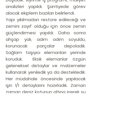
analizleri yapıldı. Şantiyede görev
alacak ekiplerin bazıları belirlendi.
Yapı yıkılmadan restore edileceği ve
zemini zayıf olduğu için önce zemin
güçlendirmesi yapıldı. Daha sonra
ahşap yalı, adım adım soyuldu,
korunacak parçalar depoladık.
Sağlam taşıyıcı elemanları yerinde
koruduk. Eksik elemanlar özgün
geleneksel detaylar ve malzemeler
kullanarak yeniledik ya da destekledik.
Her müdahale öncesinde yapılacak
işin 1/1 detaylarını hazırladık. Zaman
zaman deniz kotunun altına inerek su
içinde imalat yaptık. Ahşap yapı
konstrüksiyonunu onardıktan sonra
muhdes betonarme ekleri temizledik
ve yalının eksik ahşap taşıyıcı
sistemini geleneksel yöntemler ile