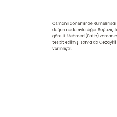
Osmanlı döneminde Rumelihisarı’nın
değeri nedeniyle diğer Boğaziçi 
göre, II. Mehmed (Fatih) zamanın
tespit edilmiş, sonra da Cezayir
verilmiştir.