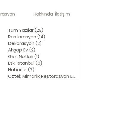
orasyon
Hakkında-İletişim
Tüm Yazılar
(29)
29 yazı
Restorasyon
(14)
14 yazı
Dekorasyon
(2)
2 yazı
Ahşap Ev
(2)
2 yazı
Gezi Notları
(1)
1 yazı
Eski İstanbul
(5)
5 yazı
Haberler
(7)
7 yazı
Öztek Mimarlık Restorasyon Emlak
(4)
4 yazı