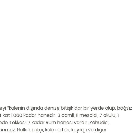
yi “kalenin dışında denize bitişik dar bir yerde olup, bağsız 
kat 1.060 kadar hanedir. 3 camii, 11 mescidi, 7 okulu, 1 
e Tekkesi, 7 kadar Rum hanesi vardır. Yahudisi, 
az. Halkı balıkçı, kale neferi, kayıkçı ve diğer 