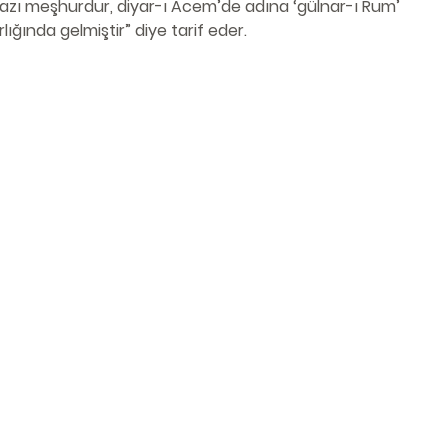
irazı meşhurdur, diyar-ı Acem’de adına ‘gülnar-ı Rum’ 
ırlığında gelmiştir” diye tarif eder.