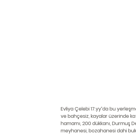
Evliya Çelebi 17.yy’da bu yerleşme
ve bahçesiz, kayalar üzerinde kat 
hamamı, 200 dükkanı, Durmuş Ded
meyhanesi, bozahanesi dahi bulunm