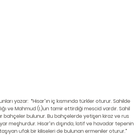
unları yazar:  “Hisar’ın iç kısmında türkler oturur. Sahilde 
dığı ve Mahmud (I.)un tamir ettirdiği mescid vardır. Sahil 
ır bahçeler bulunur. Bu bahçelerde yetişen kiraz ve rus 
ıyar meşhurdur. Hisar’ın dışında, latif ve havadar tepenin 
şıyan ufak bir kiliseleri de bulunan ermeniler oturur.”