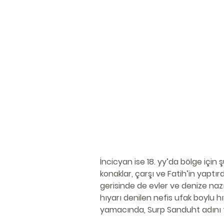
İncicyan ise 18. yy’da bölge için ş
konaklar, çarşı ve Fatih’in yaptır
gerisinde de evler ve denize naz
hıyarı denilen nefis ufak boylu h
yamacında, Surp Sanduht adını ta