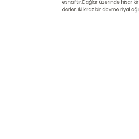
esnaftır.Dağlar üzerinde hisar k
derler. İki kiraz bir dövme riyal ağ