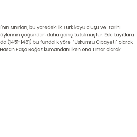
 sınırları, bu yöredeki ilk Türk köyü oluşu ve  tarihi 
köylerinin çoğundan daha geniş tutulmuştur. Eski kayıtlara 
da (1451-1481) bu fundalık yöre, “Uskumru Cibayeti” olarak 
li Hasan Paşa Boğaz kumandanı iken ona tımar olarak 