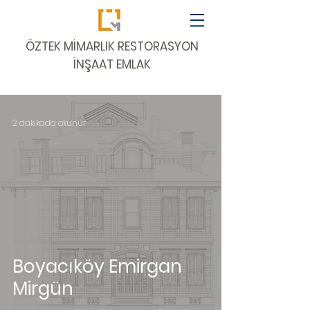
​ÖZTEK MİMARLIK RESTORASYON
İNŞAAT EMLAK
2 dakikada okunur
Boyacıköy Emirgan
Mirgün