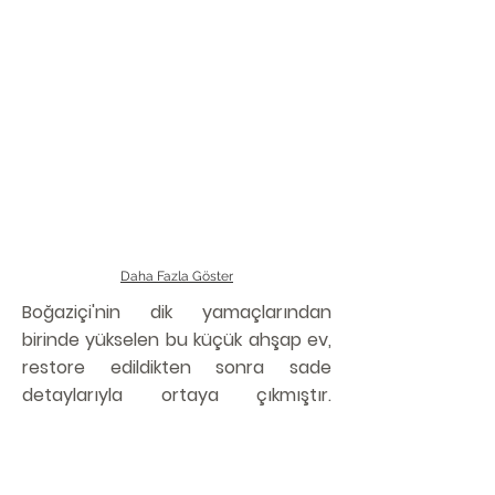
Daha Fazla Göster
Boğaziçi'nin dik yamaçlarından
birinde yükselen bu küçük ahşap ev,
restore edildikten sonra sade
detaylarıyla ortaya çıkmıştır.
Sahiplerinin zarif zevklerini
yansıtacak şekilde planlanmış,
şeması değiştirilmeden restore