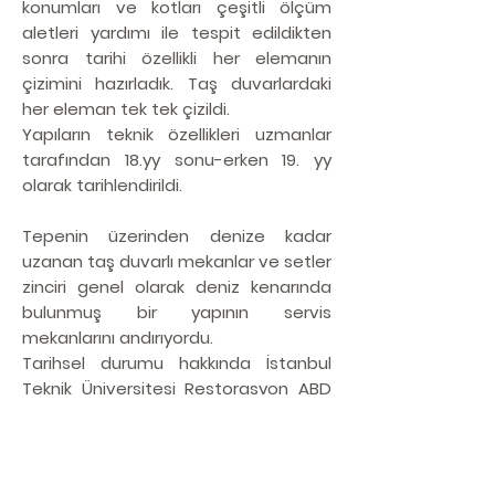
konumları ve kotları çeşitli ölçüm
aletleri yardımı ile tespit edildikten
sonra tarihi özellikli her elemanın
çizimini hazırladık. Taş duvarlardaki
her eleman tek tek çizildi.
Yapıların teknik özellikleri uzmanlar
tarafından 18.yy sonu-erken 19. yy
olarak tarihlendirildi.
Tepenin üzerinden denize kadar
uzanan taş duvarlı mekanlar ve setler
zinciri genel olarak deniz kenarında
bulunmuş bir yapının servis
mekanlarını andırıyordu.
Tarihsel durumu hakkında İstanbul
Teknik Üniversitesi Restorasyon ABD
uzmanlarından destek aldık.:
"Parseldeki bütün mekanlar temel
olarak depolama amaçlı gibi