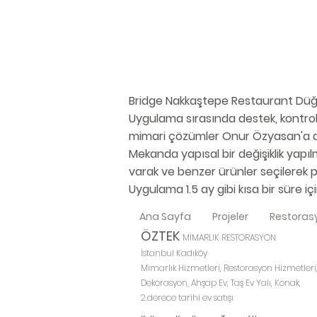
Bridge Nakkaştepe Restaurant Dü
Uygulama sırasında destek, kontrol 
mimari çözümler Onur Özyasan'a ai
Mekanda yapısal bir değişiklik yapı
varak ve benzer ürünler seçilerek pı
Uygulama 1.5 ay gibi kısa bir süre 
Ana Sayfa
Projeler
Restoras
ÖZTEK
MİMARLIK RESTORASYON
İstanbul Kadıköy
Mimarlık Hizmetleri, Restorasyon Hizmetleri
Dekorasyon, Ahşap Ev, Taş Ev Yalı, Konak,
2.derece tarihi ev satışı