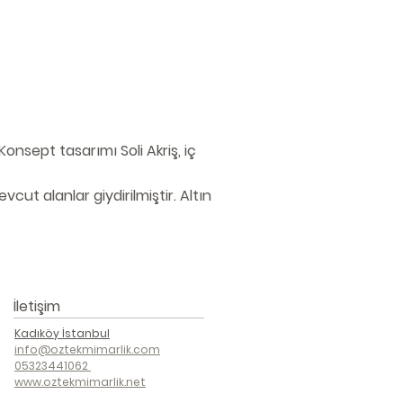
onsept tasarımı Soli Akriş, iç
ut alanlar giydirilmiştir. Altın
İletişim
Kadıköy İstanbul
info@oztekmimarlik.com
05323441062
www.oztekmimarlik.net