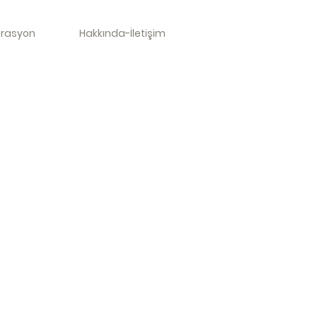
orasyon
Hakkında-İletişim