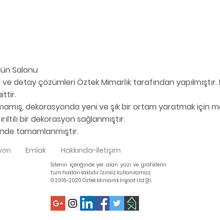
ğün Salonu
ve detay çözümleri Öztek Mimarlık tarafından yapılmıştır. K
ttir.
lmamış, dekorasyonda yeni ve şık bir ortam yaratmak için mevc
rıltılı bir dekorasyon sağlanmıştır.
içinde tamamlanmıştır.
yon
Emlak
Hakkında-İletişim
Sitenin içeriğinde yer alan yazı ve grafiklerin
tüm hakları saklıdır. İzinsiz kullanılamaz.
© 2016-2020 Öztek Mimarlık İnşaat Ltd Şti.
,