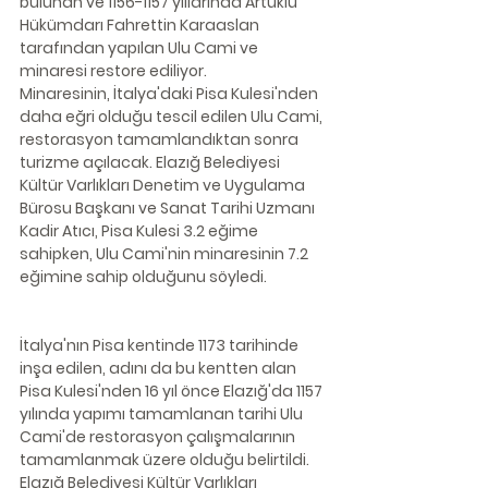
bulunan ve 1156-1157 yıllarında Artuklu 
Hükümdarı Fahrettin Karaaslan 
tarafından yapılan Ulu Cami ve 
minaresi restore ediliyor.
Minaresinin, İtalya'daki Pisa Kulesi'nden 
daha eğri olduğu tescil edilen Ulu Cami, 
restorasyon tamamlandıktan sonra 
turizme açılacak. Elazığ Belediyesi 
Kültür Varlıkları Denetim ve Uygulama 
Bürosu Başkanı ve Sanat Tarihi Uzmanı 
Kadir Atıcı, Pisa Kulesi 3.2 eğime 
sahipken, Ulu Cami'nin minaresinin 7.2 
eğimine sahip olduğunu söyledi.
İtalya'nın Pisa kentinde 1173 tarihinde 
inşa edilen, adını da bu kentten alan 
Pisa Kulesi'nden 16 yıl önce Elazığ'da 1157 
yılında yapımı tamamlanan tarihi Ulu 
Cami'de restorasyon çalışmalarının 
tamamlanmak üzere olduğu belirtildi. 
Elazığ Belediyesi Kültür Varlıkları 