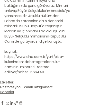
Ulu Cami'nin tarihi misyonuna 
baktığımızda şunu görüyoruz: Mimari 
anlayış Büyük Selçuklular'ın Anadolu'ya 
yansımasıdır. Artuklu Hükümdarı 
Fahrettin Karaaslan da o dönemki 
mimari üslubu Harput'a taşımıştır. 
Mardin ve İç Anadolu da olduğu gibi 
Büyük Selçuklu mimarisini Harput Ulu 
Cami'de görüyoruz" diye konuştu.
kaynak : 
https://www.dha.com.tr/yurt/pisa-
kulesinden-daha-egri-olan-ulu-
caminin-minaresi-restore-
ediliyor/haber-1566443
Etiketler:
Restorasyon
ul cami
Elazığ
minare
Haberler