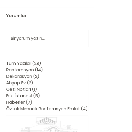
Yorumlar
Bir yorum yazın...
Boğaziçi Öngörünüm
Acıbadem'de Bi
İmar Affı
Lahit Bulundu
Tüm Yazılar
(29)
29 yazı
Restorasyon
(14)
14 yazı
Dekorasyon
(2)
2 yazı
Ahşap Ev
(2)
2 yazı
Gezi Notları
(1)
1 yazı
Eski İstanbul
(5)
5 yazı
Haberler
(7)
7 yazı
Öztek Mimarlık Restorasyon Emlak
(4)
4 yazı